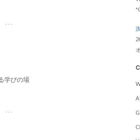
*
. . .
2
C
る学びの場
W
A
. . .
G
C