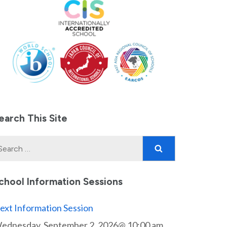
earch This Site
Search
for:
chool Information Sessions
ext Information Session
ednesday, September 2, 2026@ 10:00 am