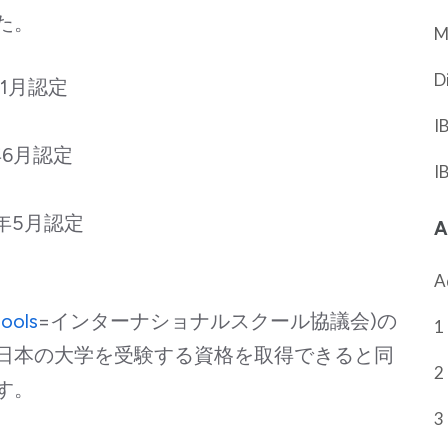
た。
M
D
11月認定
I
年6月認定
I
7年5月認定
A
A
hools
=インターナショナルスクール協議会)の
1 
日本の大学を受験する資格を取得できると同
2
す。
3