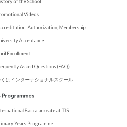
istory of the School
romotional Videos
ccreditation, Authorization, Membership
niversity Acceptance
pril Enrollment
requently Asked Questions (FAQ)
つくばインターナショナルスクール
B Programmes
nternational Baccalaureate at TIS
rimary Years Programme