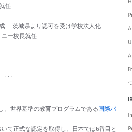
H
が就任
P
)完成 茨城県より認可を受け学校法人化
A
イニー校長就任
U
A
F
. . .
I
し、世界基準の教育プログラムである
国際バ
I
おいて正式な認定を取得し、日本では6番目と
P