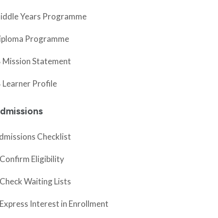
iddle Years Programme
iploma Programme
B Mission Statement
B Learner Profile
dmissions
dmissions Checklist
Confirm Eligibility
 Check Waiting Lists
 Express Interest in Enrollment