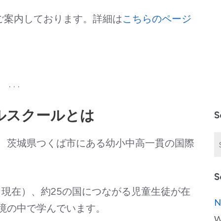
ご案内しております。詳細は
こちらのページ
. . .
ルスクールとは
S
、茨城県つくば市にある幼小中高一貫の国際
S
年1月現在）、約25の国につながる児童生徒が在
N
境の中で学んでいます。
W