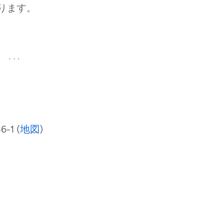
ります。
. . .
1 (
地図
)