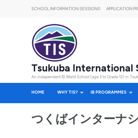
SCHOOL INFORMATION SESSIONS
APPLICATION 
Tsukuba International 
An independent IB World School (age 3 to Grade 12) in Tsuk
HOME
WHY TIS?
IB PROGRAMMES
つくばインターナ